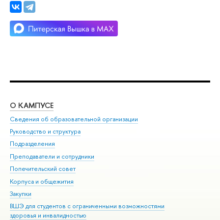
О КАМПУСЕ
ОБ
Сведения об образовательной организации
Мер
Руководство и структура
Мер
Подразделения
Дов
Преподаватели и сотрудники
Ол
Попечительский совет
При
Корпуса и общежития
При
Закупки
Ди
ВШЭ для студентов с ограниченными возможностями
До
здоровья и инвалидностью
Ас