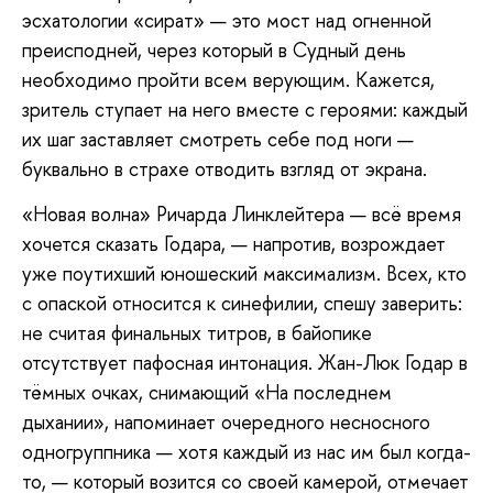
эсхатологии «сират» — это мост над огненной
преисподней, через который в Судный день
необходимо пройти всем верующим. Кажется,
зритель ступает на него вместе с героями: каждый
их шаг заставляет смотреть себе под ноги —
буквально в страхе отводить взгляд от экрана.
«Новая волна» Ричарда Линклейтера — всё время
хочется сказать Годара, — напротив, возрождает
уже поутихший юношеский максимализм. Всех, кто
с опаской относится к синефилии, спешу заверить:
не считая финальных титров, в байопике
отсутствует пафосная интонация. Жан-Люк Годар в
тёмных очках, снимающий «На последнем
дыхании», напоминает очередного несносного
одногруппника — хотя каждый из нас им был когда-
то, — который возится со своей камерой, отмечает