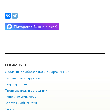
О КАМПУСЕ
ОБ
Сведения об образовательной организации
Мер
Руководство и структура
Мер
Подразделения
Дов
Преподаватели и сотрудники
Ол
Попечительский совет
При
Корпуса и общежития
При
Закупки
Ди