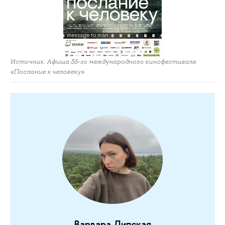
Источник: Афиша 35-го международного кинофестиваля
«Послание к человеку»
Варвара Липская