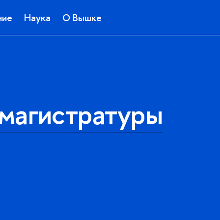
ние
Наука
О Вышке
магистратуры