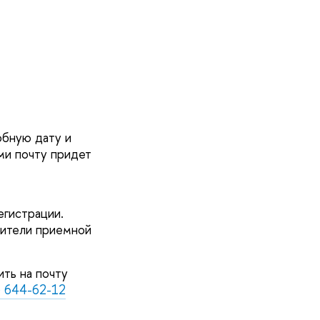
обную дату и
ми почту придет
егистрации.
вители приемной
ть на почту
) 644-62-12