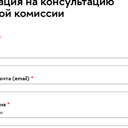
ация на консультацию
ой комиссии
е
очта (email)
*
она
*
зи