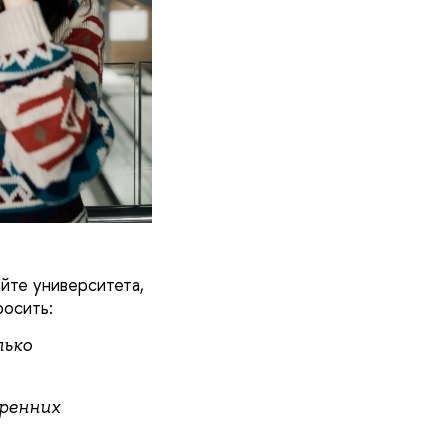
йте университета,
росить:
лько
ренних