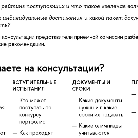
 рейтинг поступающих и что такое «зеленая вол
 индивидуальные достижения и какой пакет доку
ить?
 консультации представители приемной комиссии разб
кие рекомендации.
наете на консультации?
СТУПИТЕЛЬНЫЕ
ДОКУМЕНТЫ И
П
ИСПЫТАНИЯ
СРОКИ
Кто может
Какие документы
ая
поступать по
нужны и в какие
конкурсу
сроки их подавать
портфолио
Какие олимпиады
уют
Как проходят
учитываются