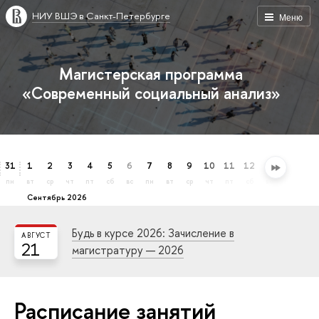
НИУ ВШЭ в Санкт-Петербурге
Меню
Магистерская программа
«Современный социальный анализ»
31
1
2
3
4
5
6
7
8
9
10
11
12
13
14
15
пн
вт
ср
чт
пт
сб
вс
пн
вт
ср
чт
пт
сб
вс
пн
вт
сентябрь 2026
Будь в курсе 2026: Зачисление в
АВГУСТ
21
магистратуру — 2026
Расписание занятий