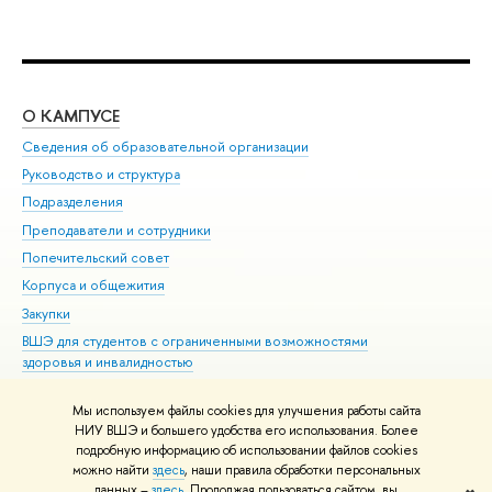
О КАМПУСЕ
ОБ
Сведения об образовательной организации
Мер
Руководство и структура
Мер
Подразделения
Дов
Преподаватели и сотрудники
Ол
Попечительский совет
При
Корпуса и общежития
При
Закупки
Ди
ВШЭ для студентов с ограниченными возможностями
До
здоровья и инвалидностью
Ас
Версия для слабовидящих
Обр
Мы используем файлы cookies для улучшения работы сайта
Единая платежная страница
НИУ ВШЭ и большего удобства его использования. Более
подробную информацию об использовании файлов cookies
можно найти
здесь
, наши правила обработки персональных
данных –
здесь
. Продолжая пользоваться сайтом, вы