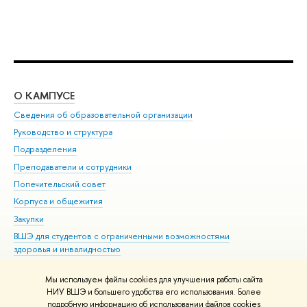
О КАМПУСЕ
ОБ
Сведения об образовательной организации
Мер
Руководство и структура
Мер
Подразделения
Дов
Преподаватели и сотрудники
Ол
Попечительский совет
При
Корпуса и общежития
При
Закупки
Ди
ВШЭ для студентов с ограниченными возможностями
До
здоровья и инвалидностью
Ас
Версия для слабовидящих
Обр
Мы используем файлы cookies для улучшения работы сайта
Единая платежная страница
НИУ ВШЭ и большего удобства его использования. Более
подробную информацию об использовании файлов cookies