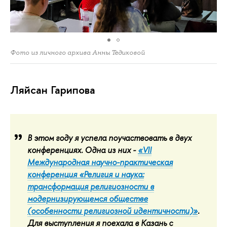
Фото из личного архива Анны Тедиковой
Ляйсан Гарипова
В этом году я успела поучаствовать в двух
конференциях. Одна из них -
«VII
Международная научно-практическая
конференция «Религия и наука:
трансформация религиозности в
модернизирующемся обществе
(особенности религиозной идентичности)»
.
Для выступления я поехала в Казань с