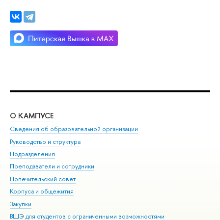
О КАМПУСЕ
ОБ
Сведения об образовательной организации
Мер
Руководство и структура
Мер
Подразделения
Дов
Преподаватели и сотрудники
Ол
Попечительский совет
При
Корпуса и общежития
При
Закупки
Ди
ВШЭ для студентов с ограниченными возможностями
До