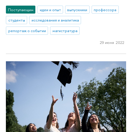
Поступающим
идеи и опыт
выпускники
профессора
студенты
исследования и аналитика
репортаж о событии
магистратура
29 июня 2022