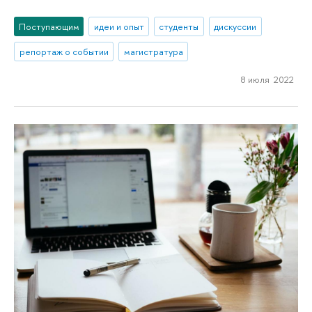
Поступающим
идеи и опыт
студенты
дискуссии
репортаж о событии
магистратура
8 июля 2022