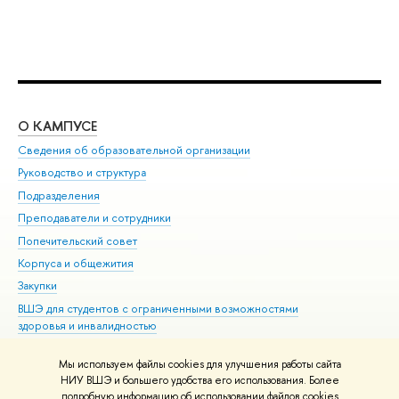
О КАМПУСЕ
ОБ
Сведения об образовательной организации
Мер
Руководство и структура
Мер
Подразделения
Дов
Преподаватели и сотрудники
Ол
Попечительский совет
При
Корпуса и общежития
При
Закупки
Ди
ВШЭ для студентов с ограниченными возможностями
До
здоровья и инвалидностью
Ас
Версия для слабовидящих
Обр
Мы используем файлы cookies для улучшения работы сайта
Единая платежная страница
НИУ ВШЭ и большего удобства его использования. Более
подробную информацию об использовании файлов cookies