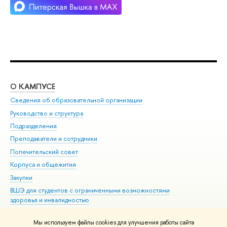
О КАМПУСЕ
ОБ
Сведения об образовательной организации
Мер
Руководство и структура
Мер
Подразделения
Дов
Преподаватели и сотрудники
Ол
Попечительский совет
При
Корпуса и общежития
При
Закупки
Ди
ВШЭ для студентов с ограниченными возможностями
До
здоровья и инвалидностью
Ас
Версия для слабовидящих
Обр
Мы используем файлы cookies для улучшения работы сайта
Единая платежная страница