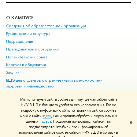
О КАМПУСЕ
ОБ
Сведения об образовательной организации
Мер
Руководство и структура
Мер
Подразделения
Дов
Преподаватели и сотрудники
Ол
Попечительский совет
При
Корпуса и общежития
При
Закупки
Ди
ВШЭ для студентов с ограниченными возможностями
До
здоровья и инвалидностью
Ас
Версия для слабовидящих
Обр
Мы используем файлы cookies для улучшения работы сайта
Единая платежная страница
НИУ ВШЭ и большего удобства его использования. Более
подробную информацию об использовании файлов cookies
можно найти
здесь
, наши правила обработки персональных
данных –
здесь
. Продолжая пользоваться сайтом, вы
✖
Редактору
подтверждаете, что были проинформированы об
© НИУ ВШЭ 1993–2026
Адреса и контакты
Условия использования
использовании файлов cookies сайтом НИУ ВШЭ и согласны