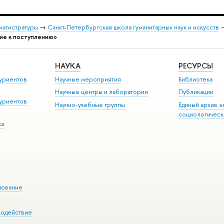
магистратуры
→
Санкт-Петербургская школа гуманитарных наук и искусств
ние к поступлению»
НАУКА
РЕСУРСЫ
уриентов
Научные мероприятия
Библиотека
Научные центры и лаборатории
Публикации
уриентов
Научно-учебные группы
Единый архив э
социологическ
ка
зование
модействие