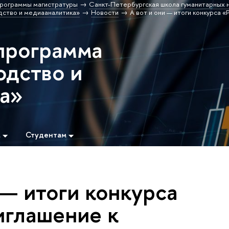
рограммы магистратуры
Санкт-Петербургская школа гуманитарных н
ство и медиааналитика»
Новости
А вот и они — итоги конкурса «
программа
дство и
а»
м
Студентам
 — итоги конкурса
иглашение к