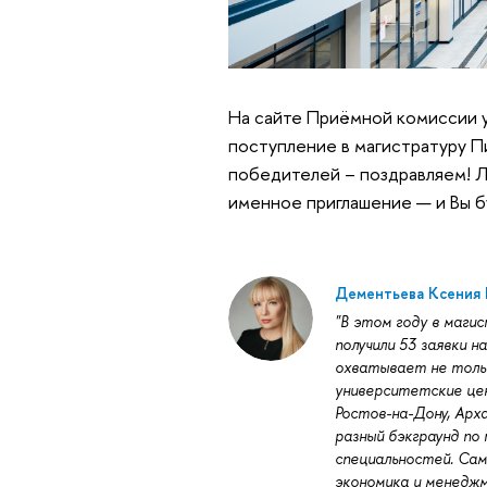
На сайте Приёмной комиссии
поступление в магистратуру Пи
победителей – поздравляем! Л
именное приглашение — и Вы б
Дементьева Ксения 
"В этом году в маг
получили 53 заявки н
охватывает не тольк
университетские цент
Ростов-на-Дону, Арха
разный бэкграунд по
специальностей. Сам
экономика и менеджм