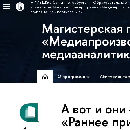
НИУ ВШЭ в Санкт-Петербурге
Образовательные п
искусств
Магистерская программа «Медиапроизвод
приглашение к поступлению»
Магистерская 
«Медиапроизво
медиааналитик
О программе
Абитуриента
А вот и они
«Раннее пр
3