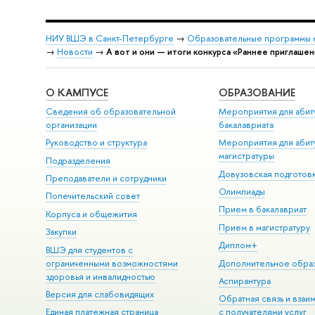
НИУ ВШЭ в Санкт-Петербурге
→
Образовательные программы 
→
Новости
→
А вот и они — итоги конкурса «Раннее приглаше
О КАМПУСЕ
ОБРАЗОВАНИЕ
Сведения об образовательной
Мероприятия для абит
организации
бакалавриата
Руководство и структура
Мероприятия для абит
магистратуры
Подразделения
Довузовская подготов
Преподаватели и сотрудники
Олимпиады
Попечительский совет
Прием в бакалавриат
Корпуса и общежития
Прием в магистратуру
Закупки
Диплом+
ВШЭ для студентов с
ограниченными возможностями
Дополнительное обра
здоровья и инвалидностью
Аспирантура
Версия для слабовидящих
Обратная связь и взаи
Единая платежная страница
с получателями услуг