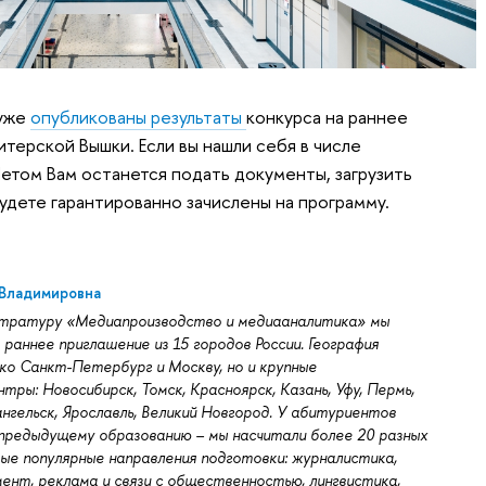
 уже
опубликованы результаты
конкурса на раннее
терской Вышки. Если вы нашли себя в числе
етом Вам останется подать документы, загрузить
удете гарантированно зачислены на программу.
Владимировна
истратуру «Медиапроизводство и медиааналитика» мы
а раннее приглашение из 15 городов России. География
о Санкт-Петербург и Москву, но и крупные
ры: Новосибирск, Томск, Красноярск, Казань, Уфу, Пермь,
нгельск, Ярославль, Великий Новгород. У абитуриентов
 предыдущему образованию – мы насчитали более 20 разных
ые популярные направления подготовки: журналистика,
ент, реклама и связи с общественностью, лингвистика,