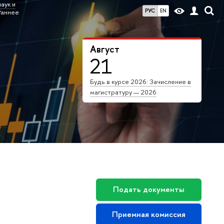
аук и
РУС
EN
Раннее
Август
21
Будь в курсе 2026: Зачисление в
магистратуру — 2026
Подать документы
Приемная комиссия