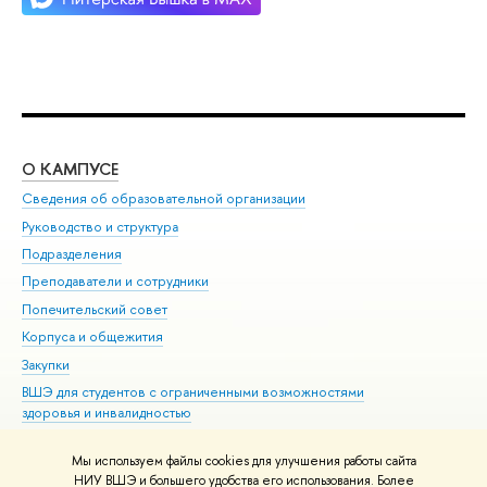
О КАМПУСЕ
ОБ
Сведения об образовательной организации
Мер
Руководство и структура
Мер
Подразделения
Дов
Преподаватели и сотрудники
Ол
Попечительский совет
При
Корпуса и общежития
При
Закупки
Ди
ВШЭ для студентов с ограниченными возможностями
До
здоровья и инвалидностью
Ас
Версия для слабовидящих
Обр
Мы используем файлы cookies для улучшения работы сайта
Единая платежная страница
НИУ ВШЭ и большего удобства его использования. Более