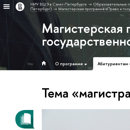
НИУ ВШЭ в Санкт-Петербурге
Образовательные п
Петербург)
Магистерская программа «Право и гос
Магистерская 
государственн
О программе
Абитуриентам
Тема «магистр