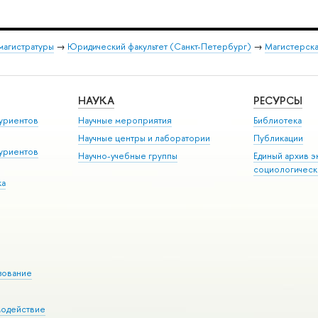
магистратуры
→
Юридический факультет (Санкт-Петербург)
→
Магистерска
НАУКА
РЕСУРСЫ
уриентов
Научные мероприятия
Библиотека
Научные центры и лаборатории
Публикации
уриентов
Научно-учебные группы
Единый архив э
социологическ
ка
зование
модействие