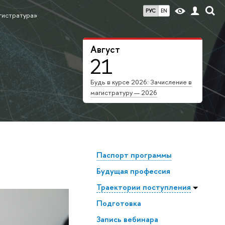
РУС
EN
гистратура»
Август
21
Будь в курсе 2026: Зачисление в
магистратуру — 2026
Паспорт программы
Будущая профессия
Траектории поступления
Подготовка
Запись вебинара