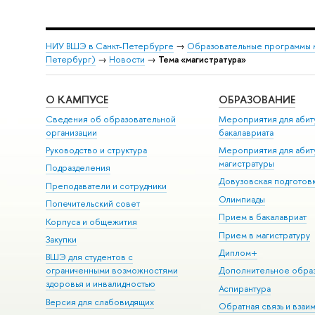
НИУ ВШЭ в Санкт-Петербурге
→
Образовательные программы 
Петербург)
→
Новости
→
Тема «магистратура»
О КАМПУСЕ
ОБРАЗОВАНИЕ
Сведения об образовательной
Мероприятия для абит
организации
бакалавриата
Руководство и структура
Мероприятия для абит
магистратуры
Подразделения
Довузовская подготов
Преподаватели и сотрудники
Олимпиады
Попечительский совет
Прием в бакалавриат
Корпуса и общежития
Прием в магистратуру
Закупки
Диплом+
ВШЭ для студентов с
ограниченными возможностями
Дополнительное обра
здоровья и инвалидностью
Аспирантура
Версия для слабовидящих
Обратная связь и взаи