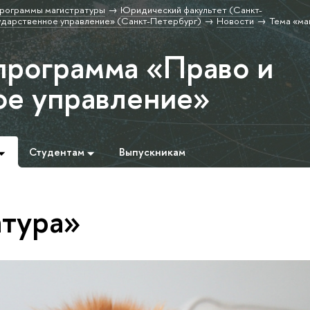
рограммы магистратуры
Юридический факультет (Санкт-
ударственное управление» (Санкт-Петербург)
Новости
Тема «ма
программа «Право и
ое управление»
Студентам
Выпускникам
атура»