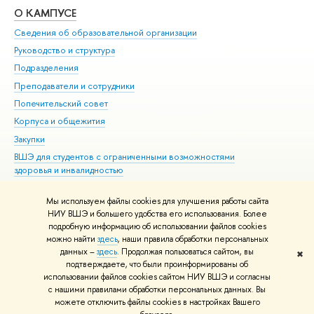
О КАМПУСЕ
ОБ
Сведения об образовательной организации
Мер
Руководство и структура
Мер
Подразделения
Дов
Преподаватели и сотрудники
Ол
Попечительский совет
При
Корпуса и общежития
При
Закупки
Ди
ВШЭ для студентов с ограниченными возможностями
До
здоровья и инвалидностью
Ас
Версия для слабовидящих
Обр
Мы используем файлы cookies для улучшения работы сайта
Единая платежная страница
НИУ ВШЭ и большего удобства его использования. Более
подробную информацию об использовании файлов cookies
можно найти
здесь
, наши правила обработки персональных
данных –
здесь
. Продолжая пользоваться сайтом, вы
✖
Редактору
подтверждаете, что были проинформированы об
© НИУ ВШЭ 1993–2026
Адреса и контакты
Условия использования
использовании файлов cookies сайтом НИУ ВШЭ и согласны
с нашими правилами обработки персональных данных. Вы
материалов
Политика конфиденциальности
Карта сайта
можете отключить файлы cookies в настройках Вашего
Шрифты HSE Sans и HSE Slab разработаны в
Школе дизайна НИУ ВШЭ