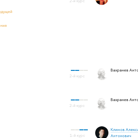
удущей
ения
Вахранев Ант
Вахранев Ант
Климов Алекс
Антонович