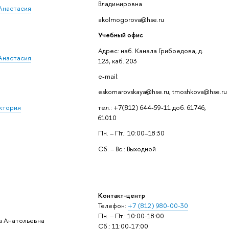
Владимировна
Анастасия
akolmogorova@hse.ru
Учебный офис
Адрес: наб. Канала Грибоедова, д.
Анастасия
123, каб. 203
e-mail:
eskomarovskaya@hse.ru; tmoshkova@hse.ru
ктория
тел.: +7(812) 644-59-11 доб. 61746,
61010
Пн. – Пт.: 10:00–18:30
Сб. – Вс.: Выходной
Контакт-центр
Телефон:
+7 (812) 980-00-30
Пн. – Пт.: 10:00-18:00
а Анатольевна
Сб.: 11:00-17:00