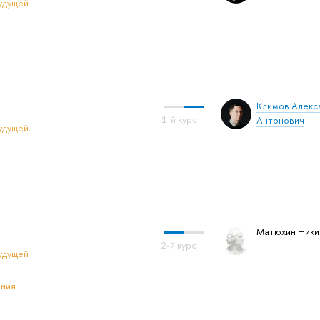
удущей
Климов Алекс
Антонович
удущей
Матюхин Ники
удущей
ения