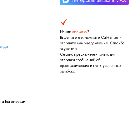
Нашли
опечатку
?
Выделите её, нажмите Ctrl+Enter и
отправьте нам уведомление. Спасибо
андр
за участие!
Сервис предназначен только для
отправки сообщений об
орфографических и пунктуационных
ошибках.
та Евгеньевич