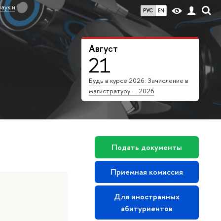
аук и
РУС
EN
Август
21
Будь в курсе 2026: Зачисление в
магистратуру — 2026
Подать документы
Приемная комиссия
Для иностранных
абитуриентов