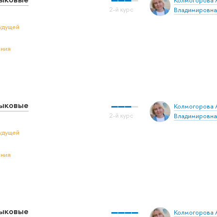
Колмогорова 
Владимировна
удущей
ения
зыковые
Колмогорова 
Владимировна
удущей
ения
зыковые
Колмогорова 