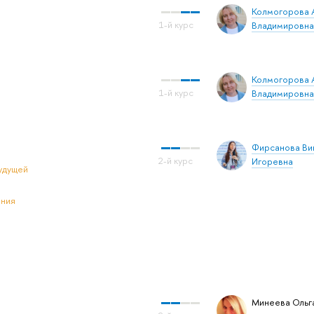
Колмогорова 
Владимировна
Колмогорова 
Владимировна
Фирсанова Ви
Игоревна
удущей
ения
Минеева Ольг