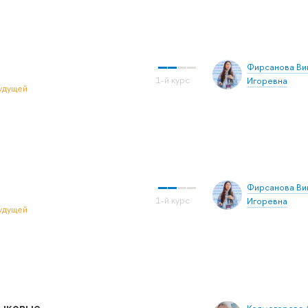
Фирсанова Ви
Игоревна
удущей
Фирсанова Ви
Игоревна
удущей
зыковые