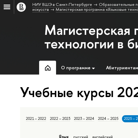
НИУ ВШЭ в Санкт-Петербурге
Образовательные п
искусств
Магистерская программа «Языковые техно
Магистерская 
технологии в б
О программе
Абитуриента
Учебные курсы 202
2021 – 2022
2022 – 2023
2023 – 2024
2024 – 2025
2025 – 
Язык
русский
английский