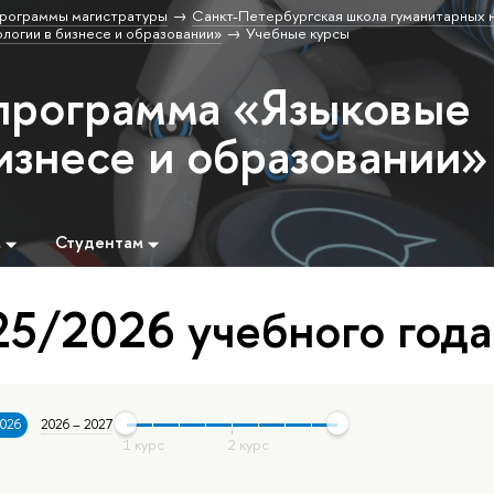
рограммы магистратуры
Санкт-Петербургская школа гуманитарных н
логии в бизнесе и образовании»
Учебные курсы
программа «Языковые
изнесе и образовании»
м
Студентам
5/2026 учебного года
2026
2026 – 2027