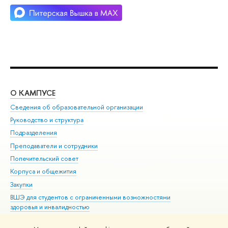
О КАМПУСЕ
ОБ
Сведения об образовательной организации
Мер
Руководство и структура
Мер
Подразделения
Дов
Преподаватели и сотрудники
Ол
Попечительский совет
При
Корпуса и общежития
При
Закупки
Ди
ВШЭ для студентов с ограниченными возможностями
До
здоровья и инвалидностью
Ас
Версия для слабовидящих
Обр