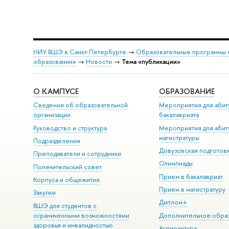
НИУ ВШЭ в Санкт-Петербурге
→
Образовательные программы 
образовании»
→
Новости
→
Тема «публикации»
О КАМПУСЕ
ОБРАЗОВАНИЕ
Сведения об образовательной
Мероприятия для абит
организации
бакалавриата
Руководство и структура
Мероприятия для абит
магистратуры
Подразделения
Довузовская подготов
Преподаватели и сотрудники
Олимпиады
Попечительский совет
Прием в бакалавриат
Корпуса и общежития
Прием в магистратуру
Закупки
Диплом+
ВШЭ для студентов с
ограниченными возможностями
Дополнительное обра
здоровья и инвалидностью
Аспирантура