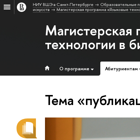
НИУ ВШЭ в Санкт-Петербурге
Образовательные п
искусств
Магистерская программа «Языковые техно
Магистерская 
технологии в б
О программе
Абитуриентам
Тема «публика