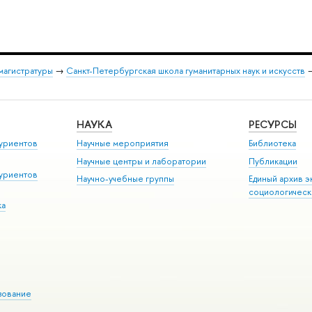
магистратуры
→
Санкт-Петербургская школа гуманитарных наук и искусств
НАУКА
РЕСУРСЫ
уриентов
Научные мероприятия
Библиотека
Научные центры и лаборатории
Публикации
уриентов
Научно-учебные группы
Единый архив э
социологическ
ка
зование