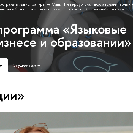
рограммы магистратуры
Санкт-Петербургская школа гуманитарных н
логии в бизнесе и образовании»
Новости
Тема «публикации»
программа «Языковые
изнесе и образовании»
Студентам
ции»