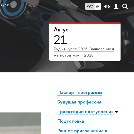
аук и
РУС
EN
Август
21
Будь в курсе 2026: Зачисление в
магистратуру — 2026
Паспорт программы
Будущая профессия
Траектории поступления
Подготовка
Раннее приглашение в