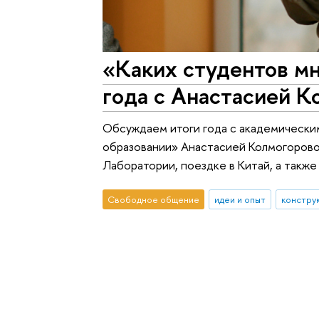
«Каких студентов мн
года с Анастасией 
Обсуждаем итоги года с академически
образовании» Анастасией Колмогоровой
Лаборатории, поездке в Китай, а также
Свободное общение
идеи и опыт
констру