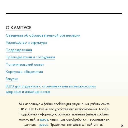
О КАМПУСЕ
ОБ
Сведения об образовательной организации
Мер
Руководство и структура
Мер
Подразделения
Дов
Преподаватели и сотрудники
Ол
Попечительский совет
При
Корпуса и общежития
При
Закупки
Ди
ВШЭ для студентов с ограниченными возможностями
До
здоровья и инвалидностью
Ас
Версия для слабовидящих
Обр
Мы используем файлы cookies для улучшения работы сайта
Единая платежная страница
НИУ ВШЭ и большего удобства его использования. Более
подробную информацию об использовании файлов cookies
можно найти
здесь
, наши правила обработки персональных
данных –
здесь
. Продолжая пользоваться сайтом, вы
✖