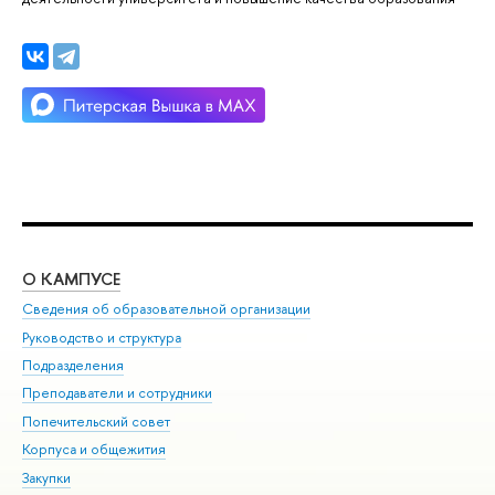
О КАМПУСЕ
ОБ
Сведения об образовательной организации
Мер
Руководство и структура
Мер
Подразделения
Дов
Преподаватели и сотрудники
Ол
Попечительский совет
При
Корпуса и общежития
При
Закупки
Ди