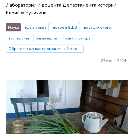
Лаборатории и доцента Департамента истории
Кирилла Чунихина.
Наука
идеи и опыт
новое в ВШЭ
взгляд ученого
экспертиза
бакалавриат
магистратура
Образовательная программа «История»
27 июня 2024