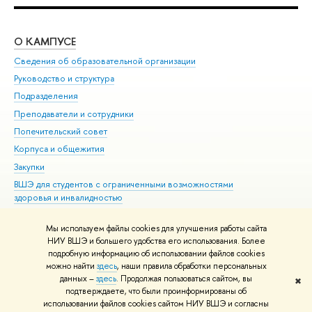
О КАМПУСЕ
ОБ
Сведения об образовательной организации
Мер
Руководство и структура
Мер
Подразделения
Дов
Преподаватели и сотрудники
Ол
Попечительский совет
При
Корпуса и общежития
При
Закупки
Ди
ВШЭ для студентов с ограниченными возможностями
До
здоровья и инвалидностью
Ас
Версия для слабовидящих
Обр
Мы используем файлы cookies для улучшения работы сайта
Единая платежная страница
НИУ ВШЭ и большего удобства его использования. Более
подробную информацию об использовании файлов cookies
можно найти
здесь
, наши правила обработки персональных
данных –
здесь
. Продолжая пользоваться сайтом, вы
✖
Редактору
подтверждаете, что были проинформированы об
© НИУ ВШЭ 1993–2026
Адреса и контакты
Условия использования
использовании файлов cookies сайтом НИУ ВШЭ и согласны