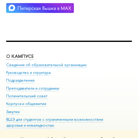
О КАМПУСЕ
ОБ
Сведения об образовательной организации
Мер
Руководство и структура
Мер
Подразделения
Дов
Преподаватели и сотрудники
Ол
Попечительский совет
При
Корпуса и общежития
При
Закупки
Ди
ВШЭ для студентов с ограниченными возможностями
До
здоровья и инвалидностью
Ас
Версия для слабовидящих
Обр