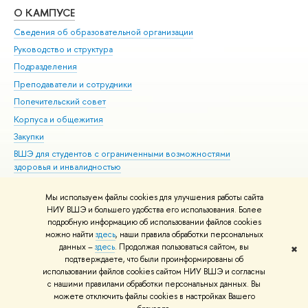
О КАМПУСЕ
ОБ
Сведения об образовательной организации
Мер
Руководство и структура
Мер
Подразделения
Дов
Преподаватели и сотрудники
Ол
Попечительский совет
При
Корпуса и общежития
При
Закупки
Ди
ВШЭ для студентов с ограниченными возможностями
До
здоровья и инвалидностью
Ас
Версия для слабовидящих
Обр
Мы используем файлы cookies для улучшения работы сайта
Единая платежная страница
НИУ ВШЭ и большего удобства его использования. Более
подробную информацию об использовании файлов cookies
можно найти
здесь
, наши правила обработки персональных
данных –
здесь
. Продолжая пользоваться сайтом, вы
✖
Редактору
подтверждаете, что были проинформированы об
© НИУ ВШЭ 1993–2026
Адреса и контакты
Условия использования
использовании файлов cookies сайтом НИУ ВШЭ и согласны
с нашими правилами обработки персональных данных. Вы
материалов
Политика конфиденциальности
Карта сайта
можете отключить файлы cookies в настройках Вашего
Шрифты HSE Sans и HSE Slab разработаны в
Школе дизайна НИУ ВШЭ