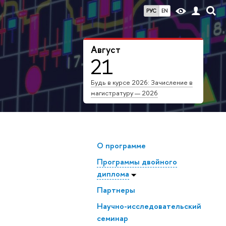
РУС
EN
Август
21
Будь в курсе 2026: Зачисление в
магистратуру — 2026
О программе
Программы двойного
диплома
Партнеры
Научно-исследовательский
семинар