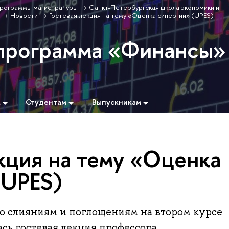
рограммы магистратуры
Санкт-Петербургская школа экономики и
Новости
Гостевая лекция на тему «Оценка синергии» (UPES)
программа «Финансы»
м
Студентам
Выпускникам
кция на тему «Оценка
(UPES)
по слияниям и поглощениям на втором курсе
сь гостевая лекция профессора