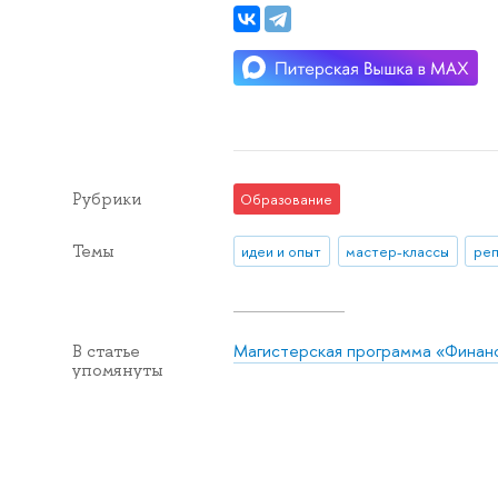
Рубрики
Образование
Темы
идеи и опыт
мастер-классы
реп
Магистерская программа «Финан
В статье
упомянуты