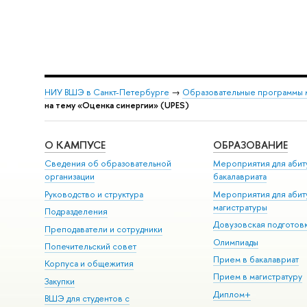
НИУ ВШЭ в Санкт-Петербурге
→
Образовательные программы 
на тему «Оценка синергии» (UPES)
О КАМПУСЕ
ОБРАЗОВАНИЕ
Сведения об образовательной
Мероприятия для абит
организации
бакалавриата
Руководство и структура
Мероприятия для абит
магистратуры
Подразделения
Довузовская подготов
Преподаватели и сотрудники
Олимпиады
Попечительский совет
Прием в бакалавриат
Корпуса и общежития
Прием в магистратуру
Закупки
Диплом+
ВШЭ для студентов с