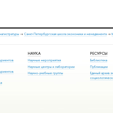
магистратуры
→
Санкт-Петербургская школа экономики и менеджмента
→
НАУКА
РЕСУРСЫ
уриентов
Научные мероприятия
Библиотека
Научные центры и лаборатории
Публикации
уриентов
Научно-учебные группы
Единый архив э
социологическ
ка