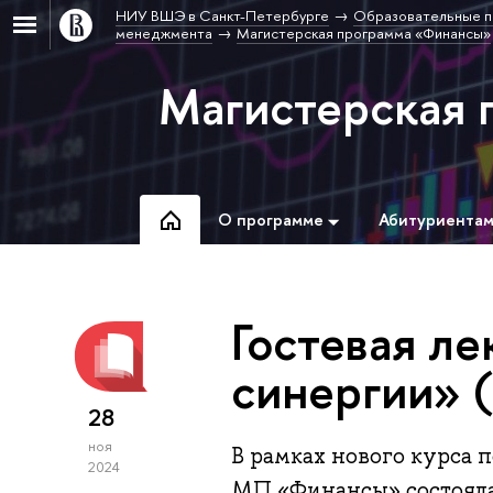
НИУ ВШЭ в Санкт-Петербурге
Образовательные п
менеджмента
Магистерская программа «Финансы»
Магистерская 
О программе
Абитуриента
Гостевая ле
синергии» 
28
ноя
В рамках нового курса 
2024
МП «Финансы» состояла