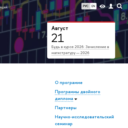
РУС
EN
аций:
Август
21
Будь в курсе 2026: Зачисление в
магистратуру — 2026
О программе
Программы двойного
диплома
Партнеры
Научно-исследовательский
семинар