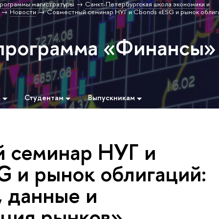
рограммы магистратуры
Санкт-Петербургская школа экономики и
Новости
Совместный семинар НУГ и Cbonds «ESG и рынок облиг
программа «Финансы»
м
Студентам
Выпускникам
 семинар НУГ и
G и рынок облигаций:
, данные и
ция рынков»