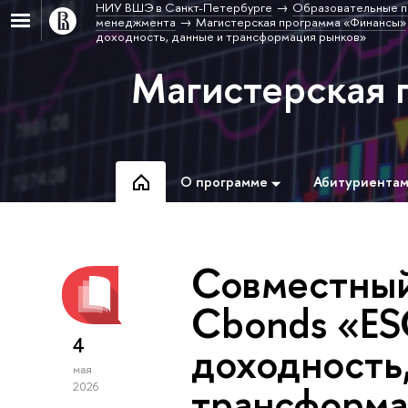
НИУ ВШЭ в Санкт-Петербурге
Образовательные п
менеджмента
Магистерская программа «Финансы»
доходность, данные и трансформация рынков»
Магистерская 
О программе
Абитуриента
Совместный
Cbonds «ES
4
доходность
мая
трансформа
2026