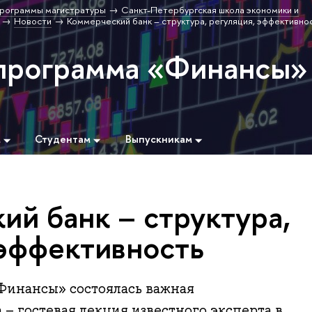
рограммы магистратуры
Санкт-Петербургская школа экономики и
Новости
Коммерческий банк – структура, регуляция, эффективно
программа «Финансы»
м
Студентам
Выпускникам
ий банк – структура,
 эффективность
Финансы» состоялась важная
 – гостевая лекция известного эксперта в