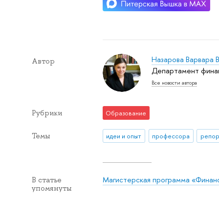
Назарова Варвара 
Автор
Департамент финан
Все новости автора
Рубрики
Образование
Темы
идеи и опыт
профессора
репор
Магистерская программа «Финан
В статье
упомянуты