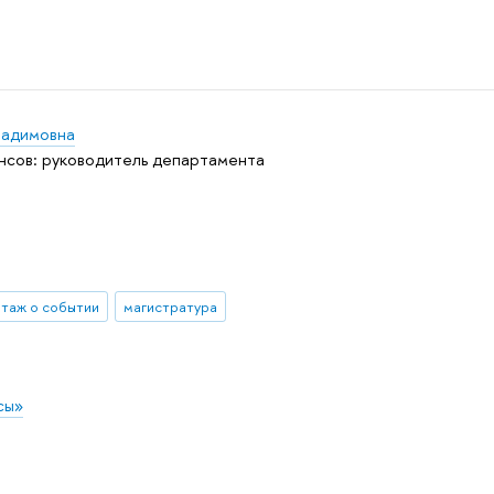
Вадимовна
сов: руководитель департамента
таж о событии
магистратура
сы»