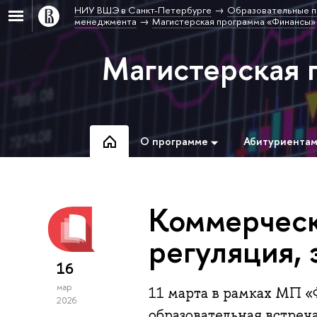
НИУ ВШЭ в Санкт-Петербурге
Образовательные п
менеджмента
Магистерская программа «Финансы»
Магистерская 
О программе
Абитуриента
Коммерческ
регуляция,
16
мар
11 марта в рамках МП «
2026
образовательная встреча