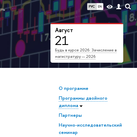
РУС
EN
сть
Август
21
Будь в курсе 2026: Зачисление в
магистратуру — 2026
О программе
Программы двойного
диплома
Партнеры
Научно-исследовательский
семинар