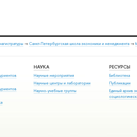
магистратуры
→
Санкт-Петербургская школа экономики и менеджмента
→
НАУКА
РЕСУРСЫ
уриентов
Научные мероприятия
Библиотека
Научные центры и лаборатории
Публикации
уриентов
Научно-учебные группы
Единый архив э
социологическ
ка