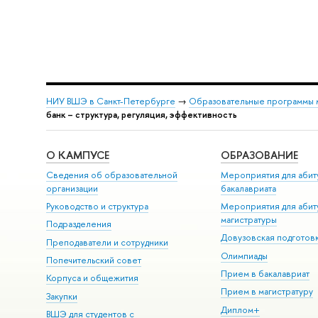
НИУ ВШЭ в Санкт-Петербурге
→
Образовательные программы 
банк – структура, регуляция, эффективность
О КАМПУСЕ
ОБРАЗОВАНИЕ
Сведения об образовательной
Мероприятия для абит
организации
бакалавриата
Руководство и структура
Мероприятия для абит
магистратуры
Подразделения
Довузовская подготов
Преподаватели и сотрудники
Олимпиады
Попечительский совет
Прием в бакалавриат
Корпуса и общежития
Прием в магистратуру
Закупки
Диплом+
ВШЭ для студентов с