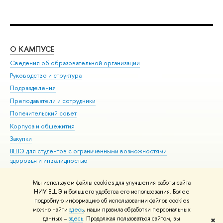
О КАМПУСЕ
ОБ
Сведения об образовательной организации
Мер
Руководство и структура
Мер
Подразделения
Дов
Преподаватели и сотрудники
Ол
Попечительский совет
При
Корпуса и общежития
При
Закупки
Ди
ВШЭ для студентов с ограниченными возможностями
До
здоровья и инвалидностью
Ас
Версия для слабовидящих
Обр
Мы используем файлы cookies для улучшения работы сайта
Единая платежная страница
НИУ ВШЭ и большего удобства его использования. Более
подробную информацию об использовании файлов cookies
можно найти
здесь
, наши правила обработки персональных
данных –
здесь
. Продолжая пользоваться сайтом, вы
✖