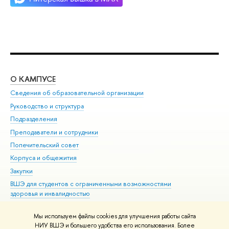
О КАМПУСЕ
ОБ
Сведения об образовательной организации
Мер
Руководство и структура
Мер
Подразделения
Дов
Преподаватели и сотрудники
Ол
Попечительский совет
При
Корпуса и общежития
При
Закупки
Ди
ВШЭ для студентов с ограниченными возможностями
До
здоровья и инвалидностью
Ас
Версия для слабовидящих
Обр
Мы используем файлы cookies для улучшения работы сайта
Единая платежная страница
НИУ ВШЭ и большего удобства его использования. Более