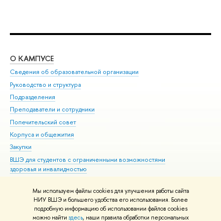
О КАМПУСЕ
ОБ
Сведения об образовательной организации
Мер
Руководство и структура
Мер
Подразделения
Дов
Преподаватели и сотрудники
Ол
Попечительский совет
При
Корпуса и общежития
При
Закупки
Ди
ВШЭ для студентов с ограниченными возможностями
До
здоровья и инвалидностью
Ас
Версия для слабовидящих
Обр
Мы используем файлы cookies для улучшения работы сайта
Единая платежная страница
НИУ ВШЭ и большего удобства его использования. Более
подробную информацию об использовании файлов cookies
можно найти
здесь
, наши правила обработки персональных