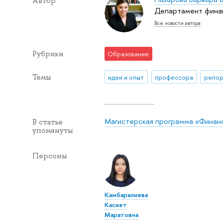
Автор
Департамент финан
Все новости автора
Рубрики
Образование
Темы
идеи и опыт
профессора
репор
Магистерская программа «Финан
В статье
упомянуты
Персоны
Камбаралиева
Касиет
Маратовна