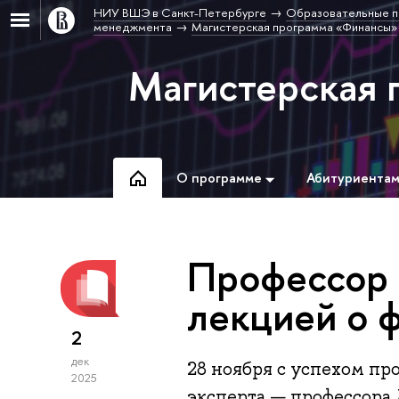
НИУ ВШЭ в Санкт-Петербурге
Образовательные п
менеджмента
Магистерская программа «Финансы»
Магистерская 
О программе
Абитуриента
Профессор 
лекцией о 
2
дек
28 ноября с успехом пр
2025
эксперта — профессора