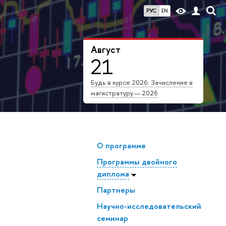
РУС
EN
х
Август
21
Будь в курсе 2026: Зачисление в
магистратуру — 2026
О программе
Программы двойного
диплома
Партнеры
Научно-исследовательский
семинар