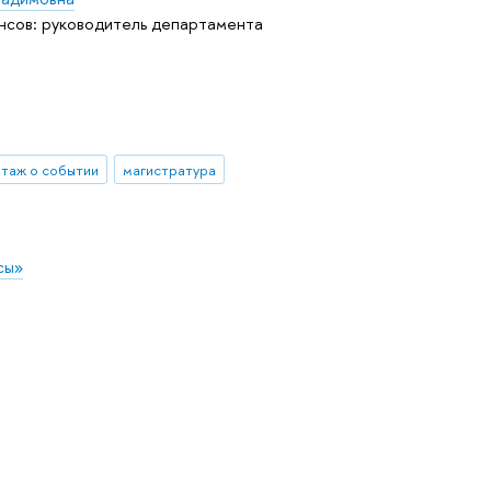
сов: руководитель департамента
таж о событии
магистратура
сы»