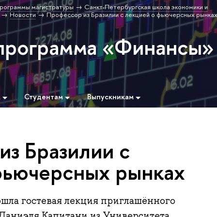
рограммы магистратуры
Санкт-Петербургская школа экономики и
Новости
Профессор из Бразилии с лекцией о фьючерсных рынка
программа «Финансы»
м
Студентам
Выпускникам
из Бразилии с
фьючерсных рынках
ошла гостевая лекция приглашённого
 Даниэля Капитани из Университета