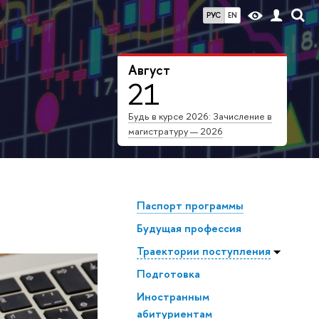
РУС
EN
Август
21
Будь в курсе 2026: Зачисление в
магистратуру — 2026
Паспорт программы
Будущая профессия
Траектории поступления
Подготовка
Иностранным
абитуриентам