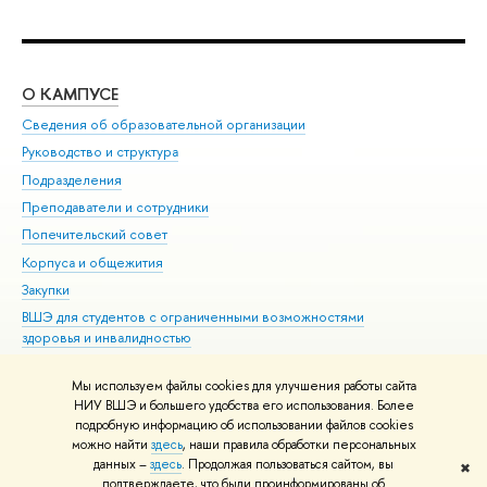
О КАМПУСЕ
ОБ
Сведения об образовательной организации
Мер
Руководство и структура
Мер
Подразделения
Дов
Преподаватели и сотрудники
Ол
Попечительский совет
При
Корпуса и общежития
При
Закупки
Ди
ВШЭ для студентов с ограниченными возможностями
До
здоровья и инвалидностью
Ас
Версия для слабовидящих
Обр
Мы используем файлы cookies для улучшения работы сайта
Единая платежная страница
НИУ ВШЭ и большего удобства его использования. Более
подробную информацию об использовании файлов cookies
можно найти
здесь
, наши правила обработки персональных
данных –
здесь
. Продолжая пользоваться сайтом, вы
✖
Редактору
подтверждаете, что были проинформированы об