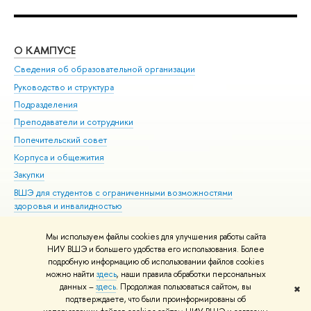
О КАМПУСЕ
ОБ
Сведения об образовательной организации
Мер
Руководство и структура
Мер
Подразделения
Дов
Преподаватели и сотрудники
Ол
Попечительский совет
При
Корпуса и общежития
При
Закупки
Ди
ВШЭ для студентов с ограниченными возможностями
До
здоровья и инвалидностью
Ас
Версия для слабовидящих
Обр
Мы используем файлы cookies для улучшения работы сайта
Единая платежная страница
НИУ ВШЭ и большего удобства его использования. Более
подробную информацию об использовании файлов cookies
можно найти
здесь
, наши правила обработки персональных
данных –
здесь
. Продолжая пользоваться сайтом, вы
✖
Редактору
подтверждаете, что были проинформированы об