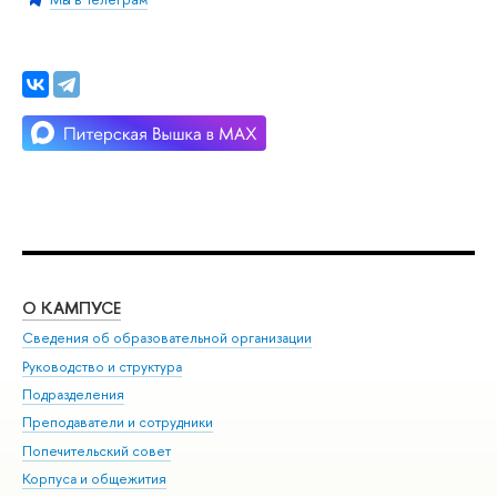
О КАМПУСЕ
ОБ
Сведения об образовательной организации
Мер
Руководство и структура
Мер
Подразделения
Дов
Преподаватели и сотрудники
Ол
Попечительский совет
При
Корпуса и общежития
При