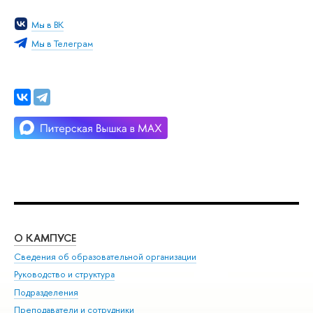
Мы в ВК
Мы в Телеграм
О КАМПУСЕ
ОБ
Сведения об образовательной организации
Мер
Руководство и структура
Мер
Подразделения
Дов
Преподаватели и сотрудники
Ол