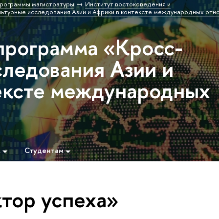
рограммы магистратуры
Институт востоковедения и
ьтурные исследования Азии и Африки в контексте международных отн
программа «Кросс-
следования Азии и
ексте международных
м
Студентам
ктор успеха»