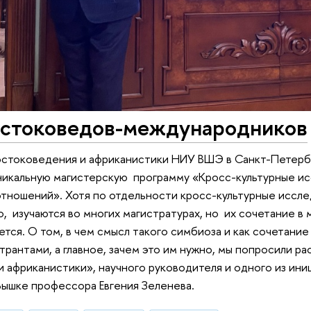
остоковедов-международников
 востоковедения и африканистики НИУ ВШЭ в Санкт-Петерб
никальную магистерскую программу «Кросс-культурные и
тношений». Хотя по отдельности кросс-культурные иссле
 изучаются во многих магистратурах, но их сочетание в
тся. О том, в чем смысл такого симбиоза и как сочетание
трантами, а главное, зачем это им нужно, мы попросили ра
 африканистики», научного руководителя и одного из ин
Вышке профессора Евгения Зеленева.