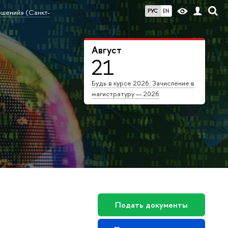
РУС
EN
ошений» (Санкт-
Август
21
Будь в курсе 2026: Зачисление в
магистратуру — 2026
Подать документы