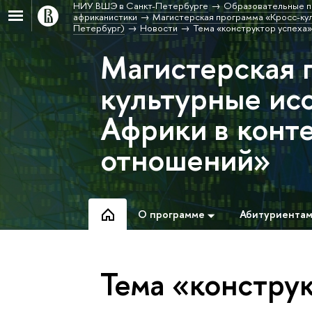
НИУ ВШЭ в Санкт-Петербурге
Образовательные п
африканистики
Магистерская программа «Кросс-кул
Петербург)
Новости
Тема «конструктор успеха»
Магистерская 
культурные ис
Африки в конт
отношений»
О программе
Абитуриента
Тема «констру