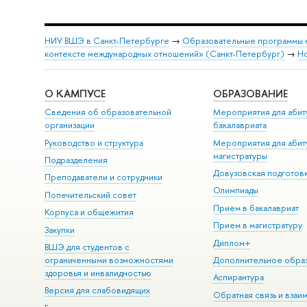
НИУ ВШЭ в Санкт-Петербурге
→
Образовательные программы 
контексте международных отношений» (Санкт-Петербург)
→
Н
О КАМПУСЕ
ОБРАЗОВАНИЕ
Сведения об образовательной
Мероприятия для абит
организации
бакалавриата
Руководство и структура
Мероприятия для абит
магистратуры
Подразделения
Довузовская подготов
Преподаватели и сотрудники
Олимпиады
Попечительский совет
Прием в бакалавриат
Корпуса и общежития
Прием в магистратуру
Закупки
Диплом+
ВШЭ для студентов с
ограниченными возможностями
Дополнительное обра
здоровья и инвалидностью
Аспирантура
Версия для слабовидящих
Обратная связь и взаи