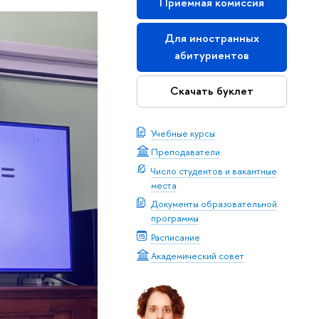
Приемная комиссия
Для иностранных
абитуриентов
Скачать буклет
Учебные курсы
Преподаватели
Число студентов и вакантные
места
Документы образовательной
программы
Расписание
Академический совет