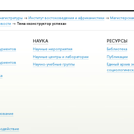
магистратуры
→
Институт востоковедения и африканистики
→
Магистерская
овости
→
Тема «конструктор успеха»
НАУКА
РЕСУРСЫ
уриентов
Научные мероприятия
Библиотека
Научные центры и лаборатории
Публикации
уриентов
Научно-учебные группы
Единый архив э
социологическ
ка
зование
модействие