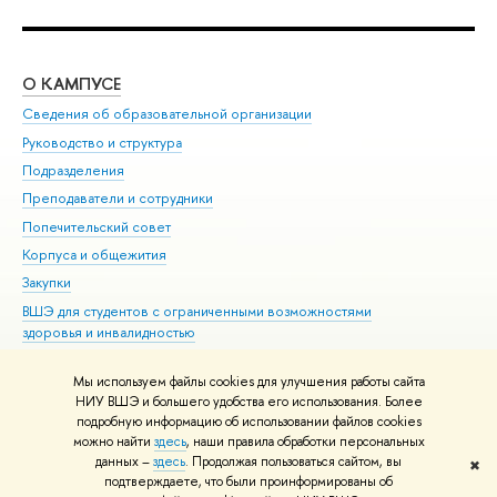
О КАМПУСЕ
ОБ
Сведения об образовательной организации
Мер
Руководство и структура
Мер
Подразделения
Дов
Преподаватели и сотрудники
Ол
Попечительский совет
При
Корпуса и общежития
При
Закупки
Ди
ВШЭ для студентов с ограниченными возможностями
До
здоровья и инвалидностью
Ас
Версия для слабовидящих
Обр
Мы используем файлы cookies для улучшения работы сайта
Единая платежная страница
НИУ ВШЭ и большего удобства его использования. Более
подробную информацию об использовании файлов cookies
можно найти
здесь
, наши правила обработки персональных
данных –
здесь
. Продолжая пользоваться сайтом, вы
✖
Редактору
подтверждаете, что были проинформированы об