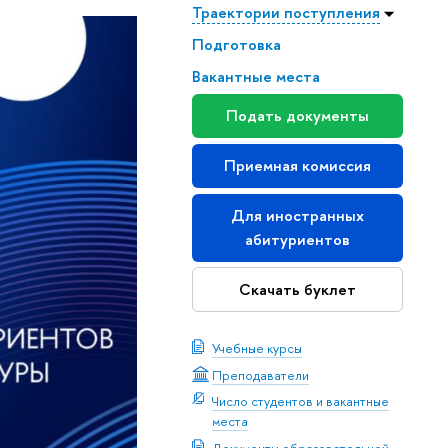
Траектории поступления
Подготовка
Вакантные места
Подать документы
Приемная комиссия
Для иностранных
абитуриентов
Скачать буклет
Учебные курсы
Преподаватели
Число студентов и вакантные
места
Документы образовательной