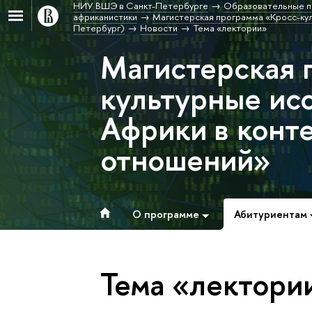
НИУ ВШЭ в Санкт-Петербурге
Образовательные п
африканистики
Магистерская программа «Кросс-кул
Петербург)
Новости
Тема «лектории»
Магистерская 
культурные ис
Африки в конт
отношений»
О программе
Абитуриентам
Тема «лектори