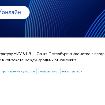
стратуру НИУ ВШЭ — Санкт-Петербург: знакомство с прог
ки в контексте международных отношений»
приглашение к участию
официально
магистратура