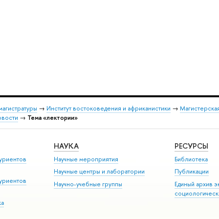
магистратуры
→
Институт востоковедения и африканистики
→
Магистерская
овости
→
Тема «лектории»
НАУКА
РЕСУРСЫ
уриентов
Научные мероприятия
Библиотека
Научные центры и лаборатории
Публикации
уриентов
Научно-учебные группы
Единый архив э
социологическ
ка