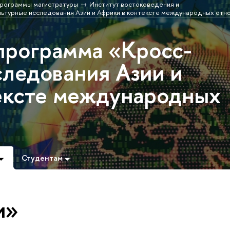
рограммы магистратуры
Институт востоковедения и
ьтурные исследования Азии и Африки в контексте международных отн
программа «Кросс-
следования Азии и
ексте международных
Студентам
и»