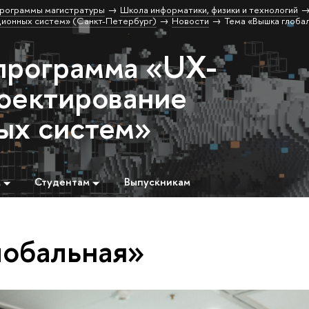
рограммы магистратуры
Школа информатики, физики и технологий
ционных систем» (Санкт-Петербург)
Новости
Тема «Вышка глоба
программа «UX-
роектирование
ых систем»
м
Студентам
Выпускникам
лобальная»