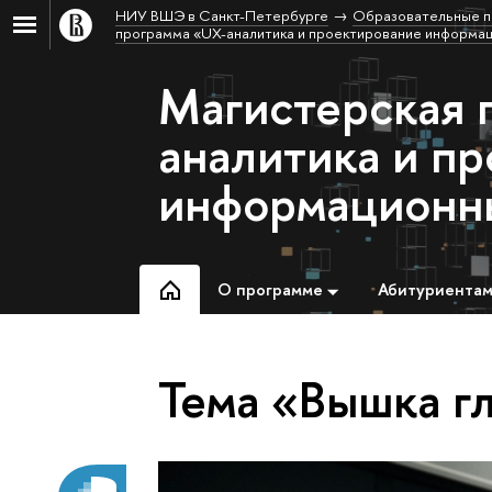
НИУ ВШЭ в Санкт-Петербурге
Образовательные п
программа «UX-аналитика и проектирование информа
Магистерская 
аналитика и п
информационн
О программе
Абитуриента
Тема «Вышка г