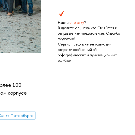
Нашли
опечатку
?
Выделите её, нажмите Ctrl+Enter и
отправьте нам уведомление. Спасибо
за участие!
Сервис предназначен только для
отправки сообщений об
орфографических и пунктуационных
ошибках.
более 100
вом корпусе
Санкт-Петербурге