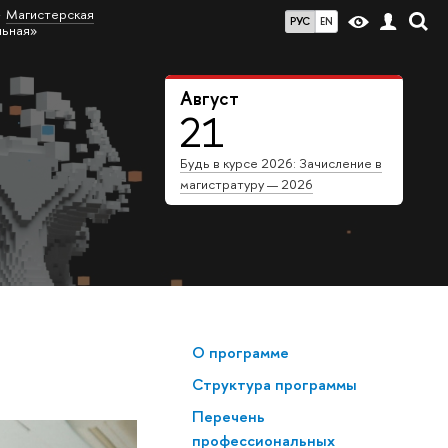
Магистерская
РУС
EN
льная»
Август
21
Будь в курсе 2026: Зачисление в
магистратуру — 2026
О программе
Структура программы
Перечень
профессиональных