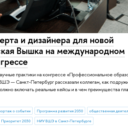
перта и дизайнера для новой
ская Вышка на международном
нгрессе
аучные практики на конгрессе «Профессиональное образо
ВШЭ — Санкт-Петербург рассказали коллегам, как подруж
олжно включать реальные кейсы и в чем преимущества пл
ортаж о событии
Программа развития 2030
общественная деятел
Приоритет 2030
НИУ ВШЭ в Санкт-Петербурге