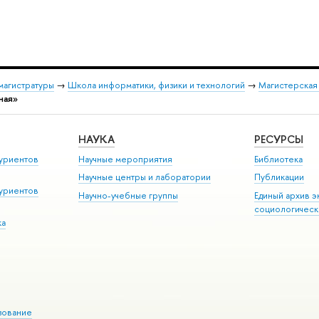
магистратуры
→
Школа информатики, физики и технологий
→
Магистерская
ная»
НАУКА
РЕСУРСЫ
уриентов
Научные мероприятия
Библиотека
Научные центры и лаборатории
Публикации
уриентов
Научно-учебные группы
Единый архив э
социологическ
ка
зование