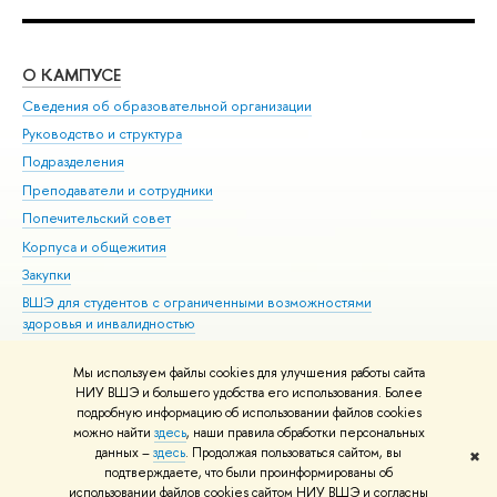
О КАМПУСЕ
ОБ
Сведения об образовательной организации
Мер
Руководство и структура
Мер
Подразделения
Дов
Преподаватели и сотрудники
Ол
Попечительский совет
При
Корпуса и общежития
При
Закупки
Ди
ВШЭ для студентов с ограниченными возможностями
До
здоровья и инвалидностью
Ас
Версия для слабовидящих
Обр
Мы используем файлы cookies для улучшения работы сайта
Единая платежная страница
НИУ ВШЭ и большего удобства его использования. Более
подробную информацию об использовании файлов cookies
можно найти
здесь
, наши правила обработки персональных
данных –
здесь
. Продолжая пользоваться сайтом, вы
✖
Редактору
подтверждаете, что были проинформированы об
© НИУ ВШЭ 1993–2026
Адреса и контакты
Условия использования
использовании файлов cookies сайтом НИУ ВШЭ и согласны