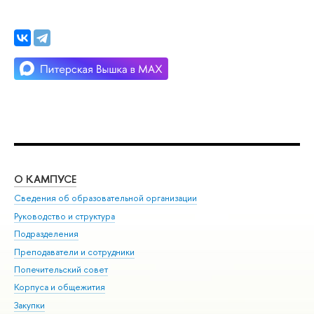
О КАМПУСЕ
ОБ
Сведения об образовательной организации
Мер
Руководство и структура
Мер
Подразделения
Дов
Преподаватели и сотрудники
Ол
Попечительский совет
При
Корпуса и общежития
При
Закупки
Ди