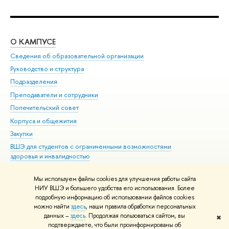
О КАМПУСЕ
ОБ
Сведения об образовательной организации
Мер
Руководство и структура
Мер
Подразделения
Дов
Преподаватели и сотрудники
Ол
Попечительский совет
При
Корпуса и общежития
При
Закупки
Ди
ВШЭ для студентов с ограниченными возможностями
До
здоровья и инвалидностью
Ас
Версия для слабовидящих
Обр
Мы используем файлы cookies для улучшения работы сайта
Единая платежная страница
НИУ ВШЭ и большего удобства его использования. Более
подробную информацию об использовании файлов cookies
можно найти
здесь
, наши правила обработки персональных
данных –
здесь
. Продолжая пользоваться сайтом, вы
✖
Редактору
подтверждаете, что были проинформированы об