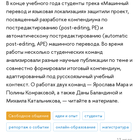
В конце учебного года студенты трека «Машинный
перевод и языковая локализация» защитили проект,
посвященный разработке компендиума по
постредактированию (post-editing, PE) и
автоматическому постредактированию (automatic
post-editing, APE) машинного перевода. Во время
работы несколько студенческих команд
анализировали разные научные публикации по теме и
совместно формировали итоговый компендиум,
адаптированный под русскоязычный учебный
контекст. О работах двух команд — Ярослава Мара и
Полины Комраковой, а также Даны Баландиной и
Михаила Катальникова, — читайте в материале.
Свободное общение
идеи и опыт
студенты
репортаж о событии
онлайн-образование
магистратура
13 июля