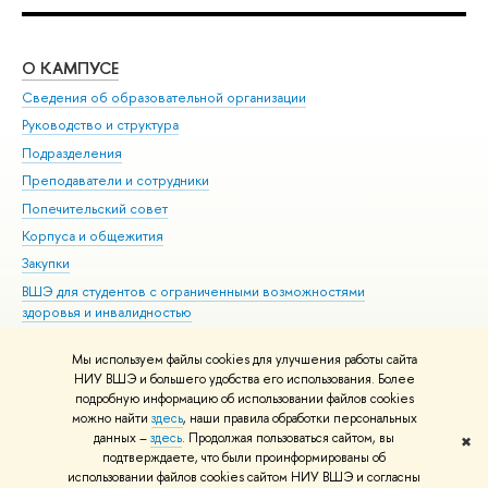
О КАМПУСЕ
ОБ
Сведения об образовательной организации
Мер
Руководство и структура
Мер
Подразделения
Дов
Преподаватели и сотрудники
Ол
Попечительский совет
При
Корпуса и общежития
При
Закупки
Ди
ВШЭ для студентов с ограниченными возможностями
До
здоровья и инвалидностью
Ас
Версия для слабовидящих
Обр
Мы используем файлы cookies для улучшения работы сайта
Единая платежная страница
НИУ ВШЭ и большего удобства его использования. Более
подробную информацию об использовании файлов cookies
можно найти
здесь
, наши правила обработки персональных
данных –
здесь
. Продолжая пользоваться сайтом, вы
✖
Редактору
подтверждаете, что были проинформированы об
© НИУ ВШЭ 1993–2026
Адреса и контакты
Условия использования
использовании файлов cookies сайтом НИУ ВШЭ и согласны