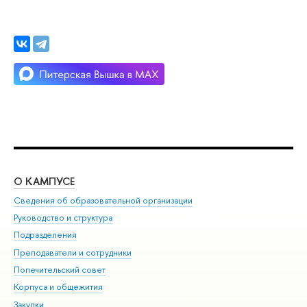
О КАМПУСЕ
ОБ
Сведения об образовательной организации
Мер
Руководство и структура
Мер
Подразделения
Дов
Преподаватели и сотрудники
Ол
Попечительский совет
При
Корпуса и общежития
При
Закупки
Ди