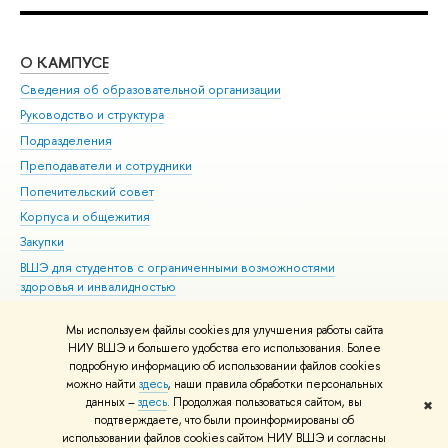
О КАМПУСЕ
ОБ
Сведения об образовательной организации
Мер
Руководство и структура
Мер
Подразделения
Дов
Преподаватели и сотрудники
Ол
Попечительский совет
При
Корпуса и общежития
При
Закупки
Ди
ВШЭ для студентов с ограниченными возможностями
До
здоровья и инвалидностью
Ас
Версия для слабовидящих
Обр
Мы используем файлы cookies для улучшения работы сайта
Единая платежная страница
НИУ ВШЭ и большего удобства его использования. Более
подробную информацию об использовании файлов cookies
можно найти
здесь
, наши правила обработки персональных
данных –
здесь
. Продолжая пользоваться сайтом, вы
✖
Редактору
подтверждаете, что были проинформированы об
© НИУ ВШЭ 1993–2026
Адреса и контакты
Условия использования
использовании файлов cookies сайтом НИУ ВШЭ и согласны