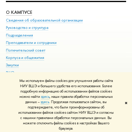
О КАМПУСЕ
ОБ
Сведения об образовательной организации
Мер
Руководство и структура
Мер
Подразделения
Дов
Преподаватели и сотрудники
Ол
Попечительский совет
При
Корпуса и общежития
При
Закупки
Ди
ВШЭ для студентов с ограниченными возможностями
До
здоровья и инвалидностью
Ас
Мы используем файлы cookies для улучшения работы сайта
Версия для слабовидящих
НИУ ВШЭ и большего удобства его использования. Более
Обр
подробную информацию об использовании файлов cookies
Единая платежная страница
можно найти
здесь
, наши правила обработки персональных
данных –
здесь
. Продолжая пользоваться сайтом, вы
✖
Редактору
подтверждаете, что были проинформированы об
© НИУ ВШЭ 1993–2026
Адреса и контакты
Условия использования
использовании файлов cookies сайтом НИУ ВШЭ и согласны
с нашими правилами обработки персональных данных. Вы
материалов
Политика конфиденциальности
Карта сайта
можете отключить файлы cookies в настройках Вашего
Шрифты HSE Sans и HSE Slab разработаны в
Школе дизайна НИУ ВШЭ
браузера.