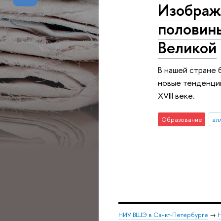
Изображ
половины
Великой
В нашей стране 
новые тенденции
XVIII веке.
Образование
ал
НИУ ВШЭ в Санкт-Петербурге
→
Н