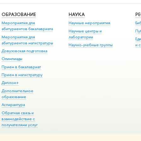
ОБРАЗОВАНИЕ
НАУКА
Р
Мероприятия для
Научные мероприятия
Би
абитуриентов бакалавриата
Научные центры и
Пу
Мероприятия для
лаборатории
Ед
абитуриентов магистратуры
Научно-учебные группы
и 
Довузовская подготовка
Олимпиады
Прием в бакалавриат
Прием в магистратуру
Диплом+
Дополнительное
образование
Аспирантура
Обратная связь и
взаимодействие с
получателями услуг