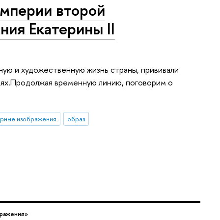
империи второй
ния Екатерины II
рную и художественную жизнь страны, прививали
лях.Продолжая временную линию, поговорим о
рные изображения
образ
бражения»