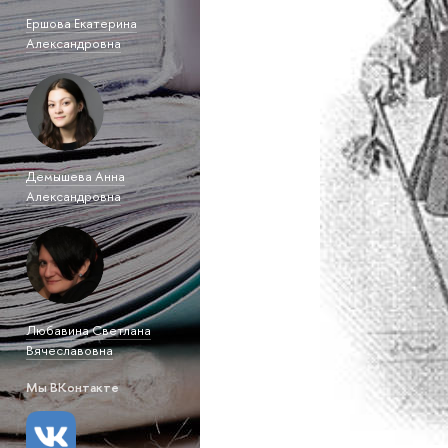
Ершова Екатерина
Александровна
Демышева Анна
Александровна
Любавина Светлана
Вячеславовна
Мы ВКонтакте