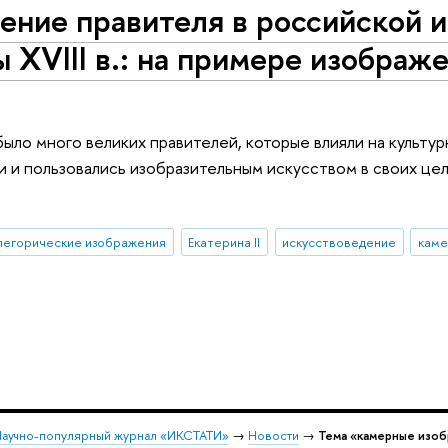
ение правителя в российской 
 XVIII в.: на примере изображе
было много великих правителей, которые влияли на культу
 и пользовались изобразительным искусством в своих це
легорические изображения
Екатерина II
искусствоведение
каме
аучно-популярный журнал «ИКСТАТИ»
→
Новости
→
Тема «камерные изо