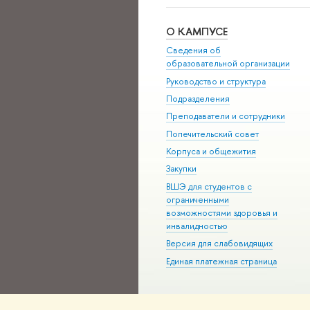
О КАМПУСЕ
Сведения об
образовательной организации
Руководство и структура
Подразделения
Преподаватели и сотрудники
Попечительский совет
Корпуса и общежития
Закупки
ВШЭ для студентов с
ограниченными
возможностями здоровья и
инвалидностью
Версия для слабовидящих
Единая платежная страница