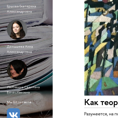
Ершова Екатерина
Александровна
Демышева Анна
Александровна
Любавина Светлана
Вячеславовна
Как теор
Мы ВКонтакте
Разумеется, на 