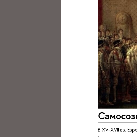
Самосоз
В XV-XVII вв. Е