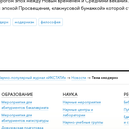
порогом эпох между Новым временем и Средними веками».
 эпохой Просвещения, «лакмусовой бумажкой» которой с
дерн
модернизм
философия
аучно-популярный журнал «ИКСТАТИ»
→
Новости
→
Тема «модерн»
ОБРАЗОВАНИЕ
НАУКА
Р
Мероприятия для
Научные мероприятия
Би
абитуриентов бакалавриата
Научные центры и
Пу
Мероприятия для
лаборатории
Ед
абитуриентов магистратуры
Научно-учебные группы
и 
Довузовская подготовка