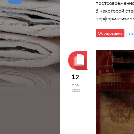
постсовременнос
В некоторой ст
перформатизмом 
Образование
Зи
12
фев
2023