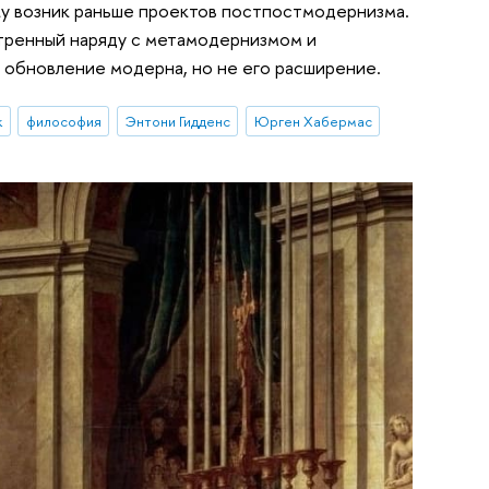
ку возник раньше проектов постпостмодернизма.
тренный наряду с метамодернизмом и
 обновление модерна, но не его расширение.
к
философия
Энтони Гидденс
Юрген Хабермас