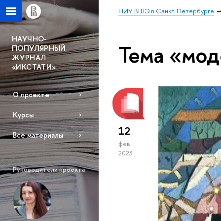
НИУ ВШЭ в Санкт-Петербурге
НАУЧНО-
Тема «мо
ПОПУЛЯРНЫЙ
ЖУРНАЛ
«ИКСТАТИ»
О проекте
Курсы
12
Все материалы
фев
2023
Руководители проекта