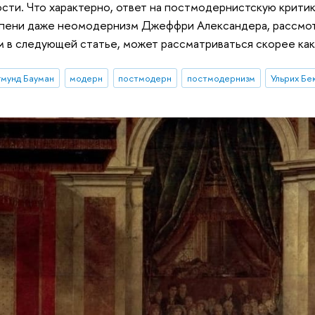
ти. Что характерно, ответ на постмодернистскую крити
епени даже неомодернизм Джеффри Александера, рассмо
в следующей статье, может рассматриваться скорее как
гмунд Бауман
модерн
постмодерн
постмодернизм
Ульрих Бе