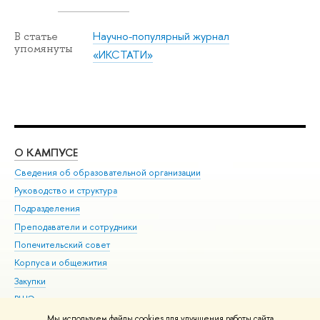
Научно-популярный журнал
В статье
упомянуты
«ИКСТАТИ»
О КАМПУСЕ
ОБ
Сведения об образовательной организации
Мер
Руководство и структура
Мер
Подразделения
Дов
Преподаватели и сотрудники
Ол
Попечительский совет
При
Корпуса и общежития
При
Закупки
Ди
ВШЭ для студентов с ограниченными возможностями
До
здоровья и инвалидностью
Ас
Мы используем файлы cookies для улучшения работы сайта