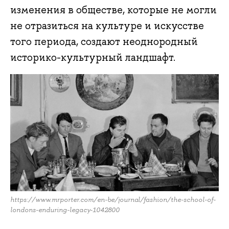
изменения в обществе, которые не могли
не отразиться на культуре и искусстве
того периода, создают неоднородный
историко-культурный ландшафт.
https://www.mrporter.com/en-be/journal/fashion/the-school-of-
londons-enduring-legacy-1042800