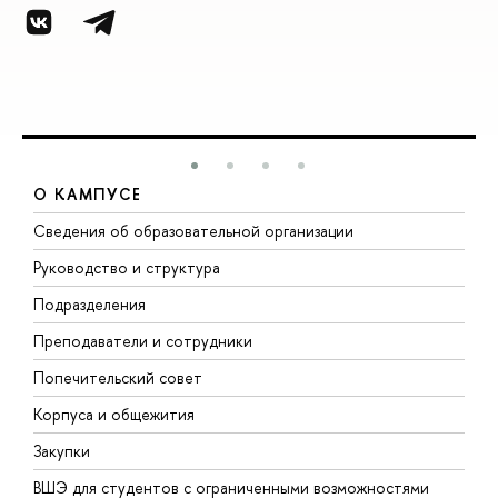
О КАМПУСЕ
Сведения об образовательной организации
М
Руководство и структура
М
Подразделения
Д
Преподаватели и сотрудники
О
Попечительский совет
П
Корпуса и общежития
П
Закупки
Д
ВШЭ для студентов с ограниченными возможностями
Д